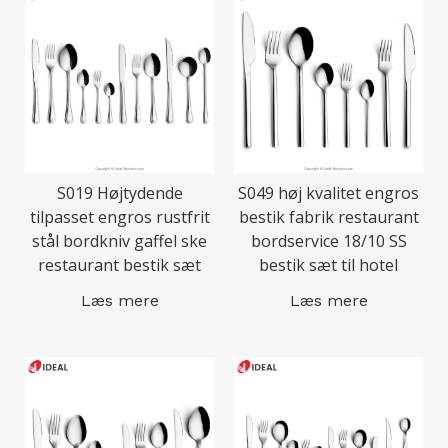
S019 Højtydende
S049 høj kvalitet engros
tilpasset engros rustfrit
bestik fabrik restaurant
stål bordkniv gaffel ske
bordservice 18/10 SS
restaurant bestik sæt
bestik sæt til hotel
Læs mere
Læs mere