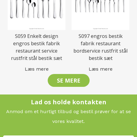
S059 Enkelt design
S097 engros bestik
engros bestik fabrik
fabrik restaurant
restaurant service
bordservice rustfrit stål
rustfrit stål bestik sæt
bestik sæt
Læs mere
Læs mere
SE MERE
Lad os holde kontakten
Anmod om et hurtigt tilbud og bestil prøver for at se
vores kvalitet.