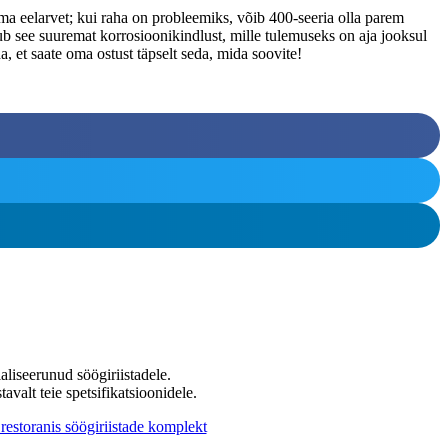
oma eelarvet; kui raha on probleemiks, võib 400-seeria olla parem
kub see suuremat korrosioonikindlust, mille tulemuseks on aja jooksul
, et saate oma ostust täpselt seda, mida soovite!
ialiseerunud söögiriistadele.
lt teie spetsifikatsioonidele.