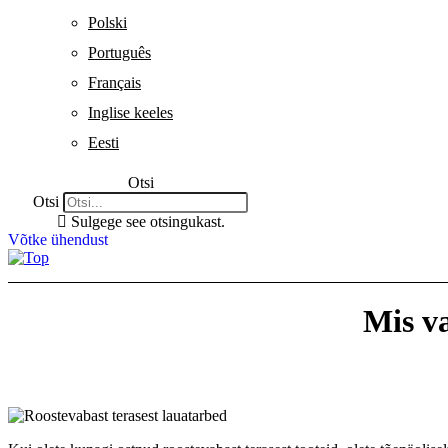
Polski
Português
Français
Inglise keeles
Eesti
Otsi
Otsi
Sulgege see otsingukast.
Võtke ühendust
Mis va