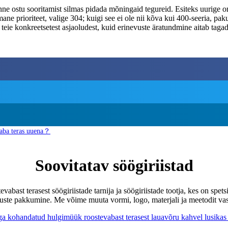
enne ostu sooritamist silmas pidada mõningaid tegureid. Esiteks uurige 
ane prioriteet, valige 304; kuigi see ei ole nii kõva kui 400-seeria, pa
eie konkreetsetest asjaoludest, kuid erinevuste äratundmine aitab tagada
vaba teras uuena？
Soovitatav söögiriistad
bast terasest söögiriistade tarnija ja söögiriistade tootja, kes on spets
 pakkumine. Me võime muuta vormi, logo, materjali ja meetodit vastava