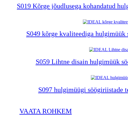
S019 Kõrge jõudlusega kohandatud hulgi
S049 kõrge kvaliteediga hulgimüük sö
S059 Lihtne disain hulgimüük söög
S097 hulgimüügi söögiriistade te
VAATA ROHKEM