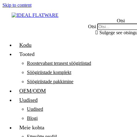
Skip to content
Otsi
Otsi
Sulgege see otsingu
Kodu
Tooted
Roostevabast terasest söögiriistad
Söögiriistade komplekt
Söögiriistade pakkimine
OEM/ODM
Uudised
Uudised
Blogi
Meie kohta
Ettevõtte profiil