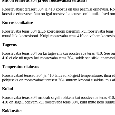
Mis on erinevus 304 ja 400 roostevabast terasest?
Roostevabast terasest 304 ja 410 koostis on üks peamisi erinevusi. Ro
koostise erinevuse tõttu on igal roostevaba terase sordil unikaalsed 
Korrosioonikaitse
Roostevaba teras 304 talub korrosiooni paremini kui roostevaba teras 4
muud liiki korrosiooni. Kuigi roostevaba teras 410 on vähem korrosio
Tugevus
Roostevaba teras 304 on ka tugevam kui roostevaba teras 410. See on ti
410 ei ole nii tugev kui roostevaba teras 304, sobib see siiski enamast
Temperatuuritaluvus
Roostevabad terased 304 ja 410 taluvad kõrgeid temperatuure, ilma et 
põhjuseks on roostevabast terasest 304 suurem kroomi sisaldus, mis ait
Kulud
Roostevaba teras 304 maksab sageli rohkem kui roostevaba teras 410. S
410 on sageli odavam kui roostevaba teras 304, kuid mitte kõik suuruse
Kokkuvõte: