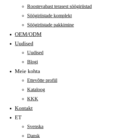
Roostevabast terasest söögiriistad
Söögiriistade komplekt
Söögiriistade pakkimine
OEM/ODM
Uudised
Uudised
Blogi
Meie kohta
Ettevõtte profiil
Kataloog
KKK
Kontakt
ET
Svenska
Dansk