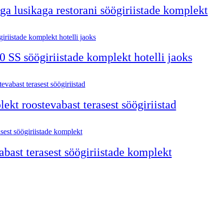
a lusikaga restorani söögiriistade komplekt
0 SS söögiriistade komplekt hotelli jaoks
ekt roostevabast terasest söögiriistad
abast terasest söögiriistade komplekt