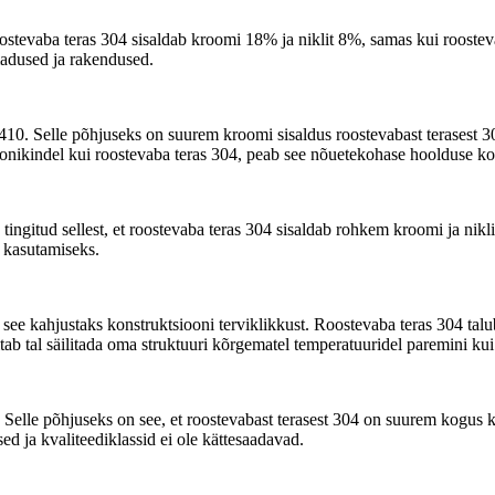
ostevaba teras 304 sisaldab kroomi 18% ja niklit 8%, samas kui roosteva
omadused ja rakendused.
10. Selle põhjuseks on suurem kroomi sisaldus roostevabast terasest 304, 
onikindel kui roostevaba teras 304, peab see nõuetekohase hoolduse kor
ngitud sellest, et roostevaba teras 304 sisaldab rohkem kroomi ja niklit
i kasutamiseks.
see kahjustaks konstruktsiooni terviklikkust. Roostevaba teras 304 talu
ab tal säilitada oma struktuuri kõrgematel temperatuuridel paremini kui
elle põhjuseks on see, et roostevabast terasest 304 on suurem kogus kro
d ja kvaliteediklassid ei ole kättesaadavad.