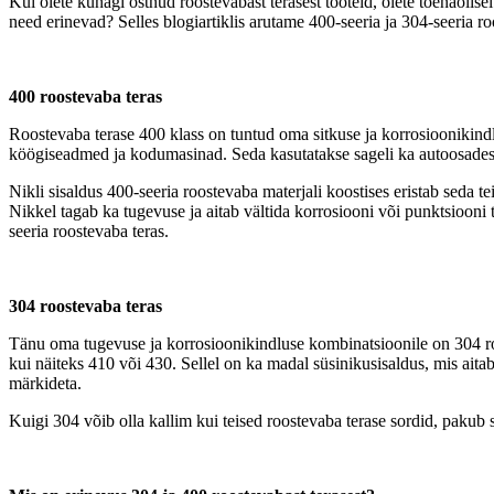
Kui olete kunagi ostnud roostevabast terasest tooteid, olete tõenäolise
need erinevad? Selles blogiartiklis arutame 400-seeria ja 304-seeria roo
400 roostevaba teras
Roostevaba terase 400 klass on tuntud oma sitkuse ja korrosioonikindlu
köögiseadmed ja kodumasinad. Seda kasutatakse sageli ka autoosades,
Nikli sisaldus 400-seeria roostevaba materjali koostises eristab seda te
Nikkel tagab ka tugevuse ja aitab vältida korrosiooni või punktsiooni 
seeria roostevaba teras.
304 roostevaba teras
Tänu oma tugevuse ja korrosioonikindluse kombinatsioonile on 304 ro
kui näiteks 410 või 430. Sellel on ka madal süsinikusisaldus, mis aita
märkideta.
Kuigi 304 võib olla kallim kui teised roostevaba terase sordid, pakub 