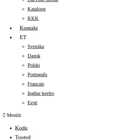
Kataloog
KKK
Kontakt
ET
Svenska
Dansk
Polski
Português
Français
Inglise keeles
Eesti
Menüü
Kodu
Tooted