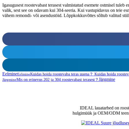
Igasugusest roostevabast terasest valmistatud esemete ostmisel tuleb 
valik, sest see on odavam kui 304-seeria. Kui vastupidavus on teie esm
vähem remondi- või asendustöid. Lõppkokkuvõttes sõltub valitud stiil t
Eelmine
Eelmine
Kuidas hoida roostevaba teras uuena？ Kuidas hoida rooste
Järgmine
Järgmine
Mis on erinevus 202 ja 304 roostevabast terasest？
IDEAL lauatarbed on roosteva
hulgimüük ja OEM/ODM teenuste