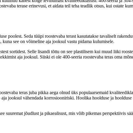
lt kuulnud kahest kõige levinumast kvaliteediklassist: 400-seeria ja 304
stevaba terase erinevusi, et aidata teil teha teadlik otsus, kui ostate k
se poolest. Seda tüüpi roostevaba terast kasutatakse tavaliselt rakendus
 kuna see on võimeline aja jooksul vastu pidama kulumisele.
istest sortidest. Selle lisandi tõttu on see plastilisem kui muud liiki r
tekkimist aja jooksul. Siiski ei ole 400-seeria roostevaba teras oma mõn
ostevaba teras juba pikka aega olnud üks populaarsemaid kvaliteedikla
b aja jooksul vähendada korrosiooniriski. Hoolika hoolduse ja hoolduse 
see suuremat jõudlust ja pikaealisust, mis võib pikemas perspektiivis s