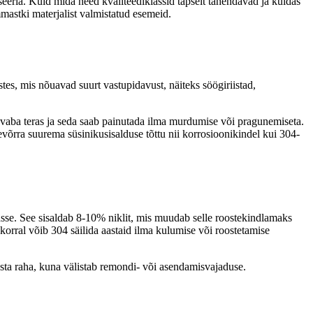
-seeria. Kuid mida need kvaliteediklassid täpselt tähendavad ja kuidas
ummastki materjalist valmistatud esemeid.
tes, mis nõuavad suurt vastupidavust, näiteks söögiriistad,
oostevaba teras ja seda saab painutada ilma murdumise või pragunemiseta.
evõrra suurema süsinikusisalduse tõttu nii korrosioonikindel kui 304-
sse. See sisaldab 8-10% niklit, mis muudab selle roostekindlamaks
korral võib 304 säilida aastaid ilma kulumise või roostetamise
äästa raha, kuna välistab remondi- või asendamisvajaduse.