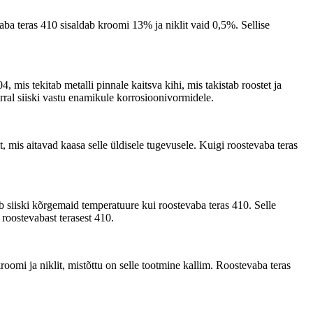
ba teras 410 sisaldab kroomi 13% ja niklit vaid 0,5%. Sellise
mis tekitab metalli pinnale kaitsva kihi, mis takistab roostet ja
ral siiski vastu enamikule korrosioonivormidele.
, mis aitavad kaasa selle üldisele tugevusele. Kuigi roostevaba teras
b siiski kõrgemaid temperatuure kui roostevaba teras 410. Selle
 roostevabast terasest 410.
omi ja niklit, mistõttu on selle tootmine kallim. Roostevaba teras