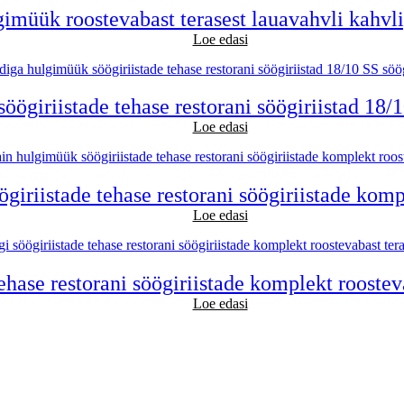
müük roostevabast terasest lauavahvli kahvlig
Loe edasi
ögiriistade tehase restorani söögiriistad 18/1
Loe edasi
iriistade tehase restorani söögiriistade kompl
Loe edasi
hase restorani söögiriistade komplekt roostev
Loe edasi