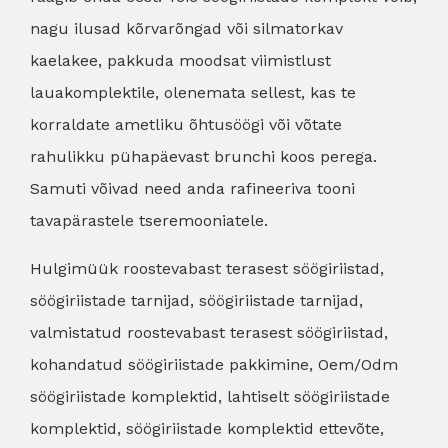
nagu ilusad kõrvarõngad või silmatorkav
kaelakee, pakkuda moodsat viimistlust
lauakomplektile, olenemata sellest, kas te
korraldate ametliku õhtusöögi või võtate
rahulikku pühapäevast brunchi koos perega.
Samuti võivad need anda rafineeriva tooni
tavapärastele tseremooniatele.
Hulgimüük roostevabast terasest söögiriistad,
söögiriistade tarnijad, söögiriistade tarnijad,
valmistatud roostevabast terasest söögiriistad,
kohandatud söögiriistade pakkimine, Oem/Odm
söögiriistade komplektid, lahtiselt söögiriistade
komplektid, söögiriistade komplektid ettevõte,