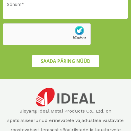
SAADA PÄRING NÜÜD
Jieyang Ideal Metal Products Co., Ltd. on
spetsialiseerunud erinevatele vajadustele vastavate
roostevabast terasest söögiriistade ja lauatarvete