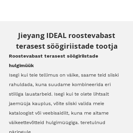
Jieyang IDEAL roostevabast
terasest söögiriistade tootja
Roostevabast terasest söögiriistade
hulgimüük
Isegi kui teie tellimus on väike, saame teid siiski
rahuldada, kuna suudame kombineerida eri
stiiliga lauatarbeid. Isegi kui te olete lihtsalt
jaemüüja kauplus, võite siiski valida meie
kataloogist või veebisaidilt, kuna me aitame
väikeettevõtteid hulgimüügiga. teretulnud
päringule.