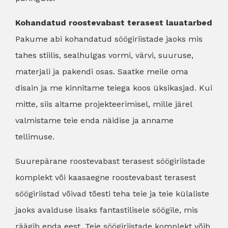
Kohandatud roostevabast terasest lauatarbed
Pakume abi kohandatud söögiriistade jaoks mis
tahes stiilis, sealhulgas vormi, värvi, suuruse,
materjali ja pakendi osas. Saatke meile oma
disain ja me kinnitame teiega koos üksikasjad. Kui
mitte, siis aitame projekteerimisel, mille järel
valmistame teie enda näidise ja anname
tellimuse.
Suurepärane roostevabast terasest söögiriistade
komplekt või kaasaegne roostevabast terasest
söögiriistad võivad tõesti teha teie ja teie külaliste
jaoks avalduse lisaks fantastilisele söögile, mis
räägib enda eest. Teie söögiriistade komplekt võib,