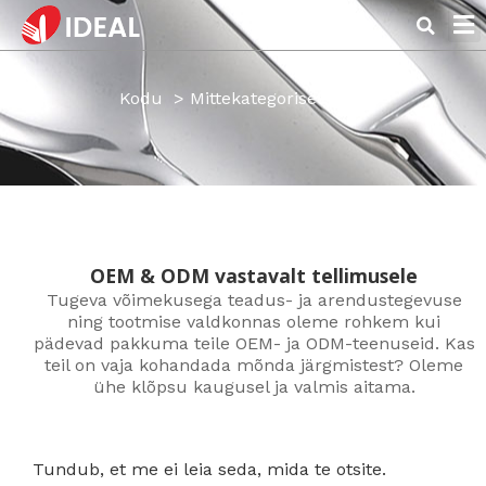
Meie ko
Kodu
Mittekategoriseeritud
OEM & ODM vastavalt tellimusele
Tugeva võimekusega teadus- ja arendustegevuse
ning tootmise valdkonnas oleme rohkem kui
pädevad pakkuma teile OEM- ja ODM-teenuseid. Kas
teil on vaja kohandada mõnda järgmistest? Oleme
ühe klõpsu kaugusel ja valmis aitama.
Tundub, et me ei leia seda, mida te otsite.