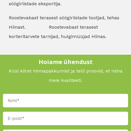
söögiriistade eksportija.
Roostevabast terasest söögiriistade tootjad, tehas
Hiinast.
Roostevabast terasest
korteritarvete tarnijad, hulgimüüjad Hiinas.
Hoiame ühendust
Küsi kiiret hinnapakkumist ja telli proovid, et näha
meie kvaliteeti.