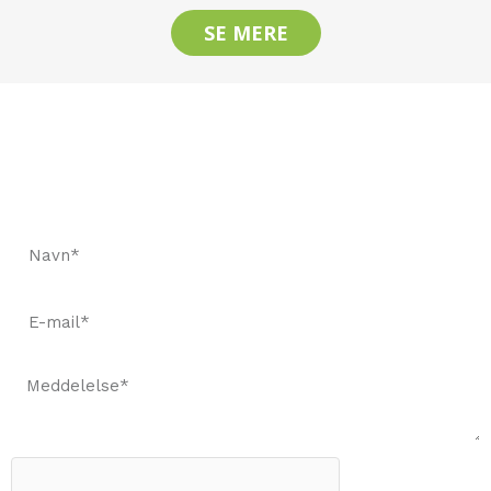
SE MERE
Lad os holde kontakten
Anmod om et hurtigt tilbud og bestil prøver for at se
vores kvalitet.