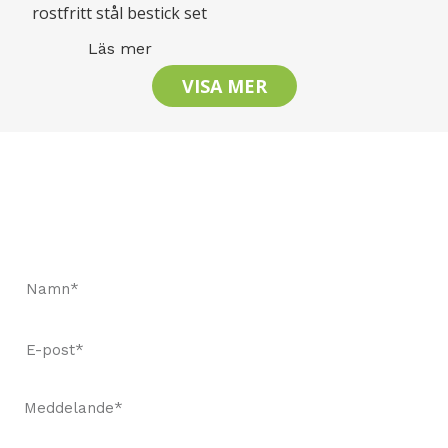
rostfritt stål bestick set
Läs mer
VISA MER
Låt oss hålla kontakten
Begär en snabb offert och beställ prover för att se vår
kvalitet.