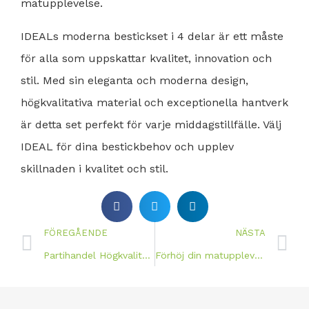
matupplevelse.
IDEALs moderna bestickset i 4 delar är ett måste
för alla som uppskattar kvalitet, innovation och
stil. Med sin eleganta och moderna design,
högkvalitativa material och exceptionella hantverk
är detta set perfekt för varje middagstillfälle. Välj
IDEAL för dina bestickbehov och upplev
skillnaden i kvalitet och stil.
FÖREGÅENDE
NÄSTA
Partihandel Högkvalitativ 2023-servis Förpackning
Förhöj din matupplevelse med IDEALs innovativa bestickdesign 2023 i rostfritt stål 4 st