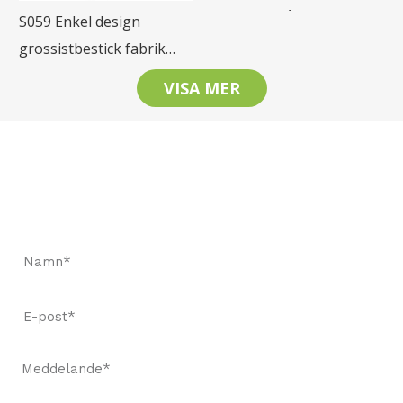
rostfritt stål bestick set
S059 Enkel design
grossistbestick fabrik
restaurangbestick
VISA MER
rostfritt stål bestick set
Låt oss hålla kontakten
Begär en snabb offert och beställ prover för att se vår
kvalitet.