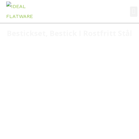
Bestickset
,
Bestick I Rostfritt Stål
Hem
bestick i rostfritt stål
S059 Enkel design grossistbestick fabrik
restaurangbestick rostfritt stål bestick set