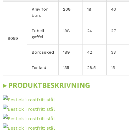
Kniv för
208
18
40
bord
Tabell
188
24
27
gaffel
S059
Bordssked
189
42
33
Tesked
135
28.5
15
▸ PRODUKTBESKRIVNING