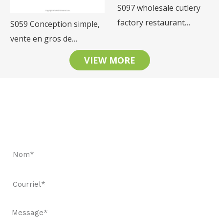
S097 wholesale cutlery
factory restaurant
S059 Conception simple,
tableware stainless steel
vente en gros de
cutlery set
couverts de table en acier
VIEW MORE
inoxydable pour
restaurants.
Restons en contact
Demandez un devis rapide et réservez des
échantillons pour constater notre qualité.