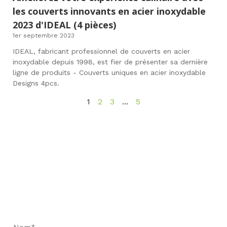
les couverts innovants en acier inoxydable
2023 d'IDEAL (4 pièces)
1er septembre 2023
IDEAL, fabricant professionnel de couverts en acier
inoxydable depuis 1998, est fier de présenter sa dernière
ligne de produits - Couverts uniques en acier inoxydable
Designs 4pcs.
1
2
3
...
5
Restons en contact
Demandez un devis rapide et réservez des
échantillons pour constater notre qualité.