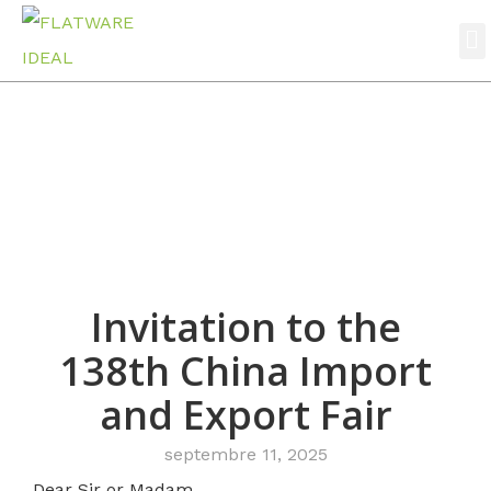
A prop
Nouvelles
Accueil
Nouvelles
Invitation to the 138th China Import and Export Fair
Invitation to the
138th China Import
and Export Fair
septembre 11, 2025
Dear Sir or Madam,