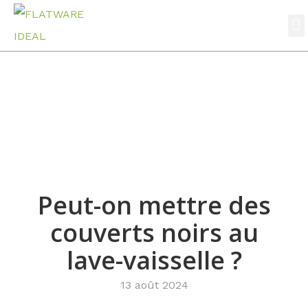
A prop
Nouvelles
Accueil
Nouvelles
Peut-on mettre des couverts noirs au lave-vaisselle
?
Peut-on mettre des
couverts noirs au
lave-vaisselle ?
13 août 2024