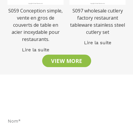
S059 Conception simple,
S097 wholesale cutlery
vente en gros de
factory restaurant
couverts de table en
tableware stainless steel
acier inoxydable pour
cutlery set
restaurants.
Lire la suite
Lire la suite
VIEW MORE
Restons en contact
Demandez un devis rapide et réservez des
échantillons pour constater notre qualité.