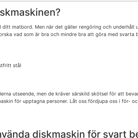
iskmaskinen?
ill ditt matbord. Men när det gäller rengöring och underhål
forska vad som är bra och mindre bra att göra med svarta be
oderna utseende, men de kräver särskild skötsel för att be
askin för upptagna personer. Låt oss fördjupa oss i för- 
nvända diskmaskin för svart b