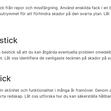
tick från repor och missfärgning. Använd enskilda fack i en 
ngsutrymmet för att förhindra skador på den svarta ytan. Lå
stick
ta bestick så att du kan åtgärda eventuella problem omedelb
 Låt oss identifiera de vanligaste tecknen på skador på s
ick
 sin skönhet och funktionalitet i många år framöver. Geno
rta redskap. Låt oss utforska hur du kan säkerställa hållbar