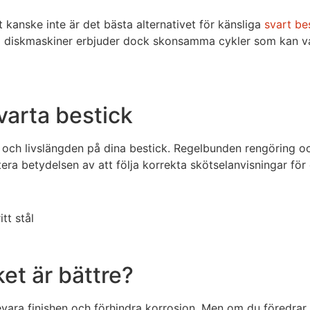
 kanske inte är det bästa alternativet för känsliga
svart be
 diskmaskiner erbjuder dock skonsamma cykler som kan vara
varta bestick
an och livslängden på dina bestick. Regelbunden rengöring 
utera betydelsen av att följa korrekta skötselanvisningar för
et är bättre?
vara finishen och förhindra korrosion. Men om du föredrar 