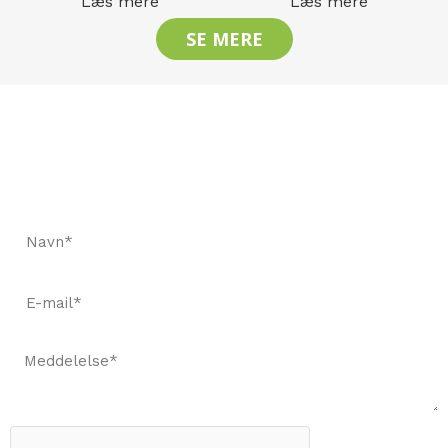
Læs mere
Læs mere
SE MERE
Lad os holde kontakten
Anmod om et hurtigt tilbud og bestil prøver for at se
vores kvalitet.