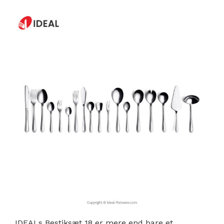
IDEALs Bestiksæt 18 er mere end bare et