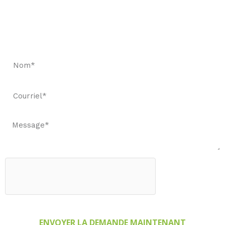
Demandez un devis rapide et réservez des
échantillons pour constater notre qualité.
ENVOYER LA DEMANDE MAINTENANT