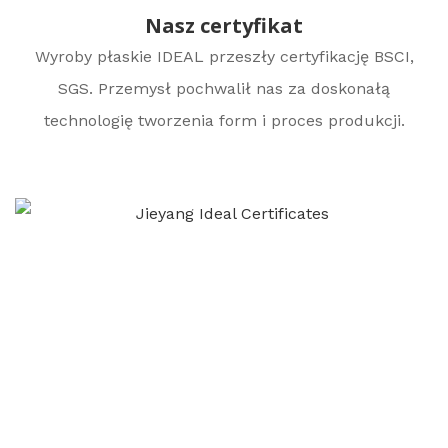
Nasz certyfikat
Wyroby płaskie IDEAL przeszły certyfikację BSCI,
SGS. Przemysł pochwalił nas za doskonałą
technologię tworzenia form i proces produkcji.
Let's Keep In Touch
Poproś o szybką wycenę i zarezerwuj próbki, aby
przekonać się o naszej jakości.