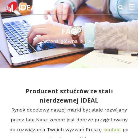
Strona 
FAQ
Strona główna
FAQ
Producent sztućców ze stali
nierdzewnej IDEAL
Rynek docelowy naszej marki był stale rozwijany
przez lata.Nasz zespół jest dobrze przygotowany
do rozwiązania Twoich wyzwań.Proszę
kontakt
po