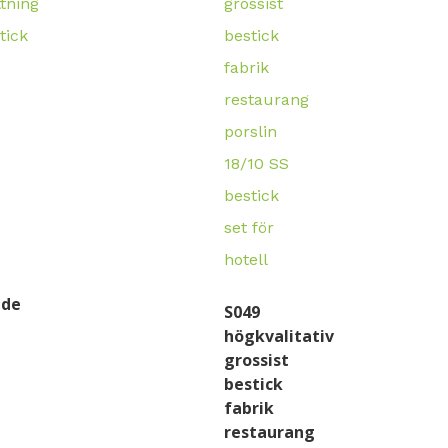
nde
S049
högkvalitativ
grossist
bestick
fabrik
restaurang