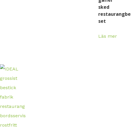
gaffel
sked
restaurangbe
set
Läs mer