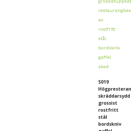
S019
Högprestera
skräddarsydd
grossist
rostfritt
stål
bordskniv