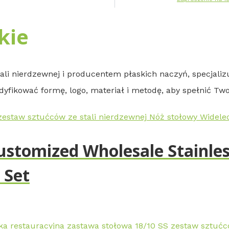
kie
ali nierdzewnej i producentem płaskich naczyń, specjali
fikować formę, logo, materiał i metodę, aby spełnić Tw
stomized Wholesale Stainless
 Set