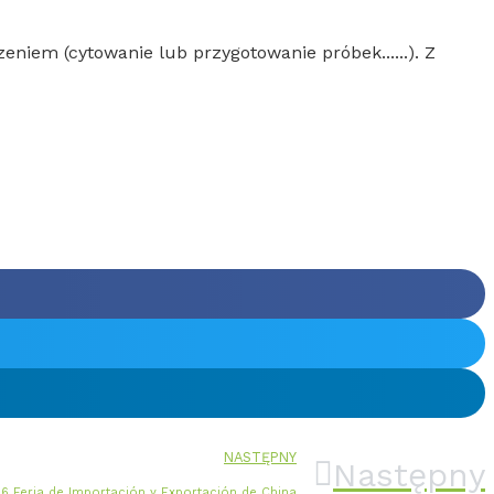
niem (cytowanie lub przygotowanie próbek......). Z
NASTĘPNY
Następny
6 Feria de Importación y Exportación de China