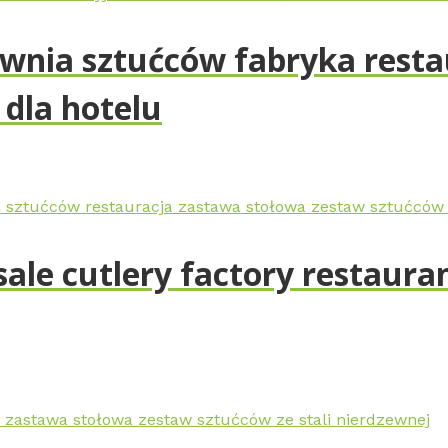
ownia sztućców fabryka rest
 dla hotelu
ale cutlery factory restauran