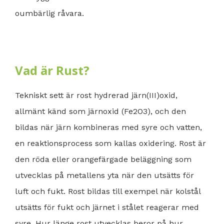
oumbärlig råvara.
Vad är Rust?
Tekniskt sett är rost hydrerad järn(III)oxid,
allmänt känd som järnoxid (Fe2O3), och den
bildas när järn kombineras med syre och vatten,
en reaktionsprocess som kallas oxidering. Rost är
den röda eller orangefärgade beläggning som
utvecklas på metallens yta när den utsätts för
luft och fukt. Rost bildas till exempel när kolstål
utsätts för fukt och järnet i stålet reagerar med
syre. Hur länge rost utvecklas beror på hur