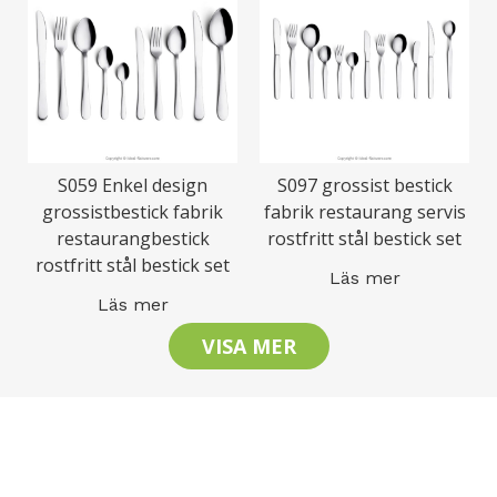
S059 Enkel design
S097 grossist bestick
grossistbestick fabrik
fabrik restaurang servis
restaurangbestick
rostfritt stål bestick set
rostfritt stål bestick set
Läs mer
Läs mer
VISA MER
Låt oss hålla kontakten
Begär en snabb offert och beställ prover för att se vår
kvalitet.