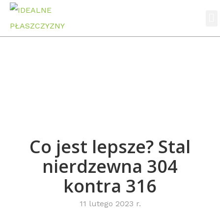
Stron
Aktualności
Strona główna
Aktualności
Co jest lepsze? Stal nierdzewna 304 kontra 316
Co jest lepsze? Stal
nierdzewna 304
kontra 316
11 lutego 2023 r.